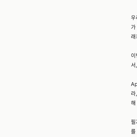
우
가
래
이
서
A
라
해
필
를