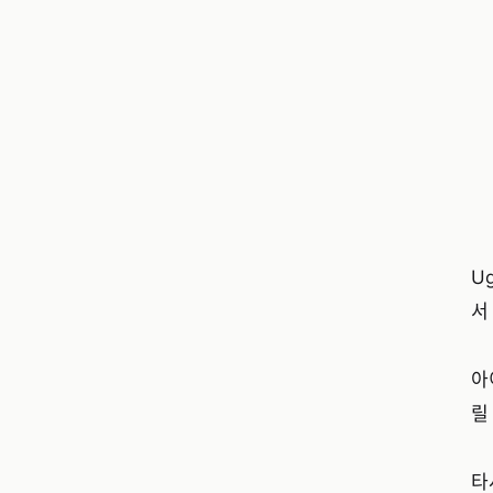
U
서
아
릴
타