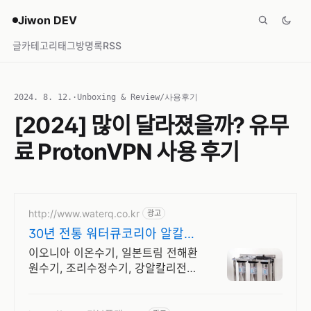
Jiwon DEV
글
카테고리
태그
방명록
RSS
2024. 8. 12.
·
Unboxing & Review/사용후기
[2024] 많이 달라졌을까? 유무
료 ProtonVPN 사용 후기
http://www.waterq.co.kr
광고
30년 전통 워터큐코리아 알칼리
이온수기,식품용정수기
이오니아 이온수기, 일본트림 전해환
원수기, 조리수정수기, 강알칼리전해
수 강산성수 제조기, 미산성차아염소
산수 제조기