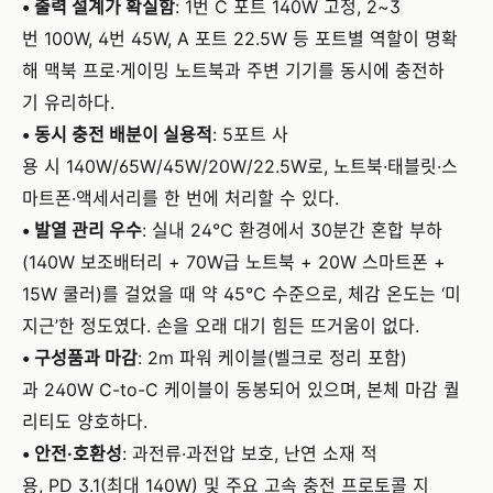
• 출력 설계가 확실함
: 1번 C 포트 140W 고정, 2~3
번 100W, 4번 45W, A 포트 22.5W 등 포트별 역할이 명확
해 맥북 프로·게이밍 노트북과 주변 기기를 동시에 충전하
기 유리하다.
• 동시 충전 배분이 실용적
: 5포트 사
용 시 140W/65W/45W/20W/22.5W로, 노트북·태블릿·스
마트폰·액세서리를 한 번에 처리할 수 있다.
• 발열 관리 우수
: 실내 24℃ 환경에서 30분간 혼합 부하
(140W 보조배터리 + 70W급 노트북 + 20W 스마트폰 +
15W 쿨러)를 걸었을 때 약 45℃ 수준으로, 체감 온도는 ‘미
지근’한 정도였다. 손을 오래 대기 힘든 뜨거움이 없다.
• 구성품과 마감
: 2m 파워 케이블(벨크로 정리 포함)
과 240W C-to-C 케이블이 동봉되어 있으며, 본체 마감 퀄
리티도 양호하다.
• 안전·호환성
: 과전류·과전압 보호, 난연 소재 적
용, PD 3.1(최대 140W) 및 주요 고속 충전 프로토콜 지