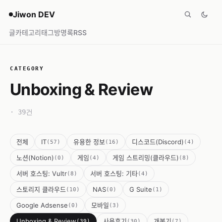
Jiwon DEV
글
카테고리
태그
방명록
RSS
CATEGORY
Unboxing & Review
· 39건
전체
IT
유용한 정보
디스코드(Discord)
(57)
(16)
(4)
노션(Notion)
게임
게임 스트리밍(클라우드)
(0)
(4)
(8)
서버 호스팅: Vultr
서버 호스팅: 기타
(8)
(4)
스토리지 클라우드
NAS
G Suite
(10)
(0)
(1)
Google Adsense
모바일
(0)
(3)
Unboxing & Review
사용후기
개봉기
(39)
(30)
(7)