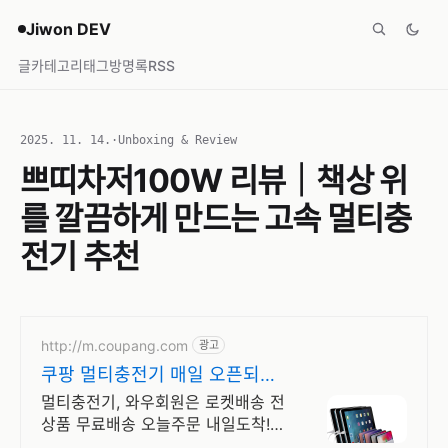
Jiwon DEV
글
카테고리
태그
방명록
RSS
2025. 11. 14.
·
Unboxing & Review
쁘띠차저100W 리뷰｜책상 위
를 깔끔하게 만드는 고속 멀티충
전기 추천
http://m.coupang.com
광고
쿠팡 멀티충전기 매일 오픈되는
와우회원 특가
멀티충전기, 와우회원은 로켓배송 전
상품 무료배송 오늘주문 내일도착!
꼭 필요한 제품은 쿠팡에서 더 저렴