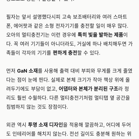
필자는 앞서 설명했다시피 고속 보조배터리와 여러 스마트
폰, 에어팟과 같은 소형 전자기기를 충전할 일이 매우 많다.
오아의 멀티충전기는 이런 경우에
특히 빛을 발하는 제품
이
다. 꼭 여러 기기들이 아니더라도, 거실에 하나 배치해두면 가
족들이 각자의 기기를
편하게 충전
할 수 있다.
먼저
GaN 소재
를 사용해 출력 대비 부피와 무게를 크게 줄였
다는 점이 눈에 띈다. 실제로 본체 크기가 작아 책상 위에 올
려두기에도 부담이 없고,
어댑터와 본체가 분리된 구조
라 정
리도 훨씬 수월하다. 다른 멀티충전기처럼 멀티탭 옆 공간을
침범하지 않는 것도 장점이다.
외관 역시
투명 소재 디자인
을 적용해 깔끔하고, 어디에 두어
도 인테리어를 해치지 않는다. 전선 길이도 충분해 원하는 위