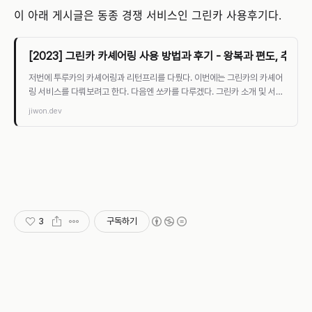
이 아래 게시글은 동종 경쟁 서비스인 그린카 사용후기다.
[2023] 그린카 카셰어링 사용 방법과 후기 - 왕복과 편도, 추천인
저번에 투루카의 카셰어링과 리턴프리를 다뤘다. 이번에는 그린카의 카셰어
링 서비스를 다뤄보려고 한다. 다음엔 쏘카를 다루겠다. 그린카 소개 및 서비
스 지역 그린카는 쏘카 다음으로 카셰어
jiwon.dev
3
구독하기