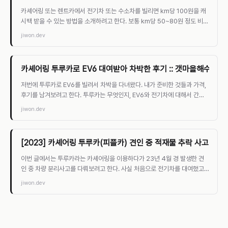
카셰어링 또는 렌트카에서 전기차 또는 수소차를 빌리면 km당 100원을 캐
시백 받을 수 있는 방법을 소개하려고 한다. 보통 km당 50~80원 정도 비용
이 청구되는 것을 생각하면 주행할수록 이득이 생
jiwon.dev
카셰어링 투루카로 EV6 대여받아 차박한 후기 :: 갯마을해수욕장
저번에 투루카로 EV6를 빌려서 차박을 다녀왔다. 내가 준비한 것들과 가격,
후기를 남겨보려고 한다. 투루카는 무엇인지, EV6와 전기차에 대해서 간략
하게, 그리고 야영장은 어떤지, 전기차 차박
jiwon.dev
[2023] 카셰어링 투루카(피플카) 견인 중 적재물 추락 사고 후기 
이번 글에서는 투루카라는 카셰어링을 이용하다가 23년 4월 경 발생한 견
인 중 차량 분리사고를 다뤄보려고 한다. 사실 처음으로 전기차를 대여했고
잘 놀고 복귀하는 길에 첫 차량사고이기 때
jiwon.dev