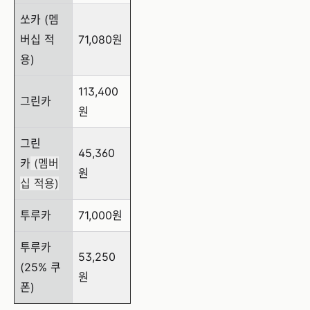
쏘카 (멤
버십 적
71,080원
용)
113,400
그린카
원
그린
45,360
카
(멤버
원
십 적용)
투루카
71,000원
투루카
53,250
(25% 쿠
원
폰)