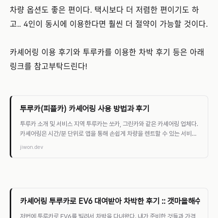
차량 옵션도 좋은 편이다. 택시보다 더 저렴한 편이기도 하
고.. 4인이 동시에 이용한다면 훨씬 더 절약이 가능할 것이다.
카셰어링 이용 후기와 투루카를 이용한 차박 후기 등은 아래
링크를 참고부탁드린다!
투루카(피플카) 카셰어링 사용 방법과 후기
투루카 소개 및 서비스 지역 투루카는 쏘카, 그린카와 같은 카셰어링 업체다.
카셰어링은 시간/분 단위로 앱을 통해 손쉽게 차량을 렌트할 수 있는 서비스
를 말한다. 기존에 피플카라는 이름으
jiwon.dev
카셰어링 투루카로 EV6 대여받아 차박한 후기 :: 갯마을해수욕장
저번에 투루카로 EV6를 빌려서 차박을 다녀왔다. 내가 준비한 것들과 가격,