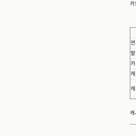
카
연
발
카
캐
캐
캐