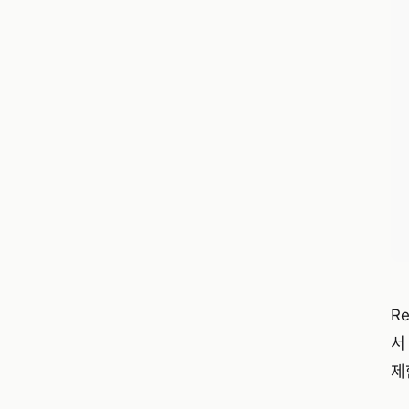
R
서
제