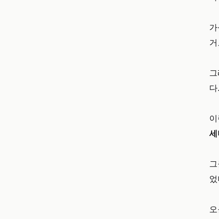
가
거
그
다
이
세
그
었
오