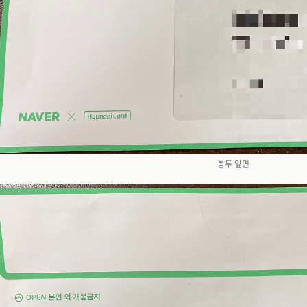
봉투 앞면